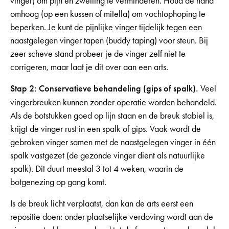
vinger) om pijn en zwelling te verminderen. Houd de hand
omhoog (op een kussen of mitella) om vochtophoping te
beperken. Je kunt de pijnlijke vinger tijdelijk tegen een
naastgelegen vinger tapen (buddy taping) voor steun. Bij
zeer scheve stand probeer je de vinger zelf niet te
corrigeren, maar laat je dit over aan een arts.
Stap 2: Conservatieve behandeling (gips of spalk).
Veel
vingerbreuken kunnen zonder operatie worden behandeld.
Als de botstukken goed op lijn staan en de breuk stabiel is,
krijgt de vinger rust in een spalk of gips. Vaak wordt de
gebroken vinger samen met de naastgelegen vinger in één
spalk vastgezet (de gezonde vinger dient als natuurlijke
spalk). Dit duurt meestal 3 tot 4 weken, waarin de
botgenezing op gang komt.
Is de breuk licht verplaatst, dan kan de arts eerst een
repositie doen: onder plaatselijke verdoving wordt aan de