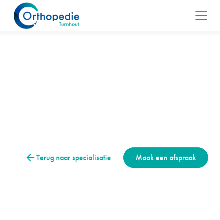
Traumatologie
Vingerbreuk
Een vingerbreuk geeft pijn, zwelling en standafwijking.
Ontdek symptomen, behandeling en hersteltijd bij
Orthopedie Turnhout.
Terug naar specialisatie
Maak een afspraak