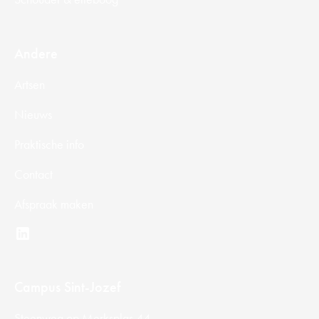
Andere
Artsen
Nieuws
Praktische info
Contact
Afspraak maken
Campus Sint-Jozef
Steenweg op Merksplas 44