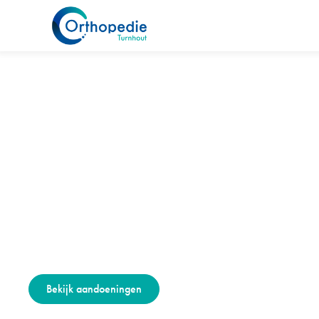
Home
Specialisaties
Knie
Knie
De knie verbindt het boven- met het onderbeen. Ze b
buitenste meniscus en meerdere gewrichtsbanden w
kruisband.
Bekijk aandoeningen
Maak een afspraak