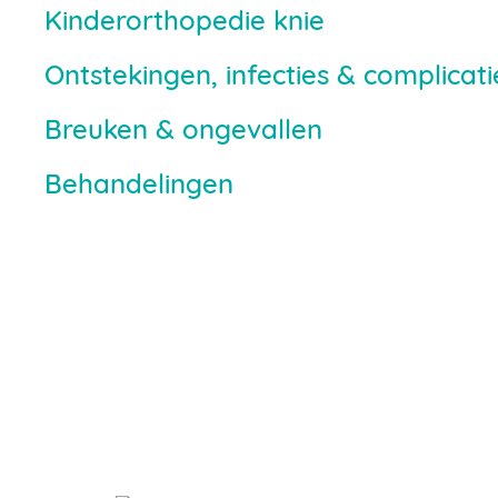
Kinderorthopedie knie
Ontstekingen, infecties & complicati
Breuken & ongevallen
Behandelingen
Heb je vragen?
Neem contact met ons op. We helpen je
graag verder.