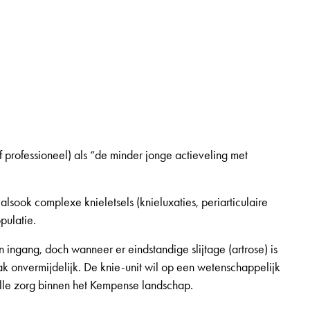
f professioneel) als “de minder jonge actieveling met
lsook complexe knieletsels (knieluxaties, periarticulaire
pulatie.
ngang, doch wanneer er eindstandige slijtage (artrose) is
k onvermijdelijk. De knie-unit wil op een wetenschappelijk
lle zorg binnen het Kempense landschap.