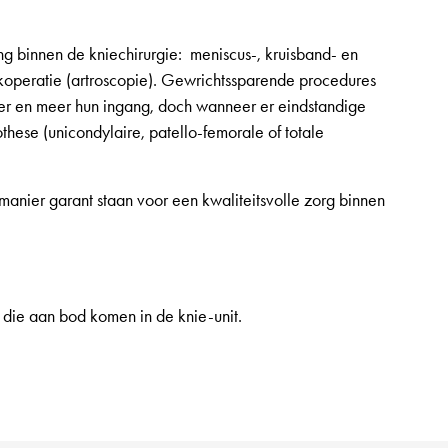
ing binnen de kniechirurgie: meniscus-, kruisband- en
operatie (artroscopie). Gewrichtssparende procedures
er en meer hun ingang, doch wanneer er eindstandige
these (unicondylaire, patello-femorale of totale
nier garant staan voor een kwaliteitsvolle zorg binnen
die aan bod komen in de knie-unit.