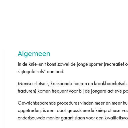
Algemeen
In de knie-unit komt zowel de jonge sporter (recreatief o
slijtageletsels” aan bod.
Meniscusletsels, kruisbandscheuren en kraakbeenletsels a
fracturen) komen frequent voor bij de jongere actieve po
Gewrichtssparende procedures vinden meer en meer hun i
opgetreden, is een robot-geassisteerde knieprothese vaa
onderbouwde manier garant staan voor een kwaliteitsvo