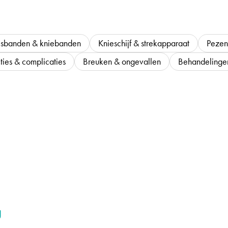
isbanden & kniebanden
Knieschijf & strekapparaat
Pezen
ties & complicaties
Breuken & ongevallen
Behandelinge
g