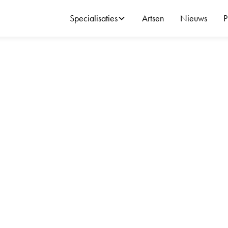
Specialisaties
Artsen
Nieuws
P
evat een knieschijf, een binnenste en een
aaronder de voorste en de achterste