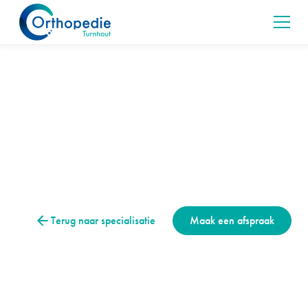
Hand & pols
Duimbasisartrose
Duimartrose is slijtage van het duimbasisgewricht die voor
pijn (duimpijn) en stijfheid zorgt. Lees meer over de
symptomen, diagnose en behandeling.
Terug naar specialisatie
Maak een afspraak