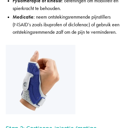
Fysiotherapie of kinesist:
oefeningen om mobiliteit en
spierkracht te behouden.
Medicatie:
neem ontstekingsremmende pijnstillers
(NSAID’s zoals ibuprofen of diclofenac) of gebruik een
ontstekingsremmende zalf om de pijn te verminderen.
Stap 2: Cortisone-injectie
(matige