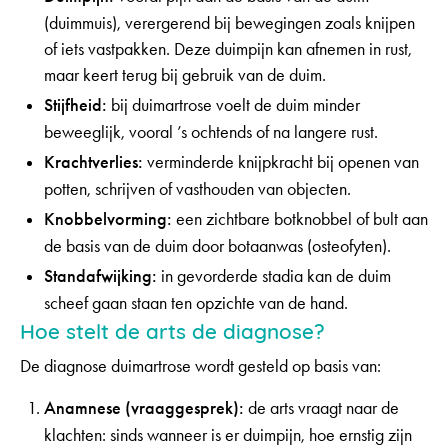
(duimmuis), verergerend bij bewegingen zoals knijpen
of iets vastpakken. Deze duimpijn kan afnemen in rust,
maar keert terug bij gebruik van de duim.
Stijfheid:
bij duimartrose voelt de duim minder
beweeglijk, vooral ’s ochtends of na langere rust.
Krachtverlies:
verminderde knijpkracht bij openen van
potten, schrijven of vasthouden van objecten.
Knobbelvorming:
een zichtbare botknobbel of bult aan
de basis van de duim door botaanwas (osteofyten).
Standafwijking:
in gevorderde stadia kan de duim
scheef gaan staan ten opzichte van de hand.
Hoe stelt de arts de diagnose?
De diagnose duimartrose wordt gesteld op basis van:
Anamnese (vraaggesprek):
de arts vraagt naar de
klachten: sinds wanneer is er duimpijn, hoe ernstig zijn