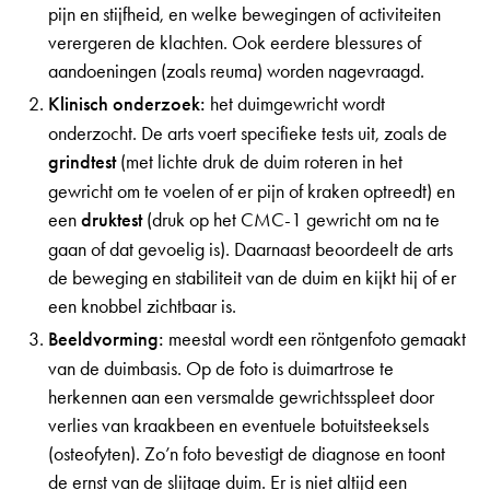
pijn en stijfheid, en welke bewegingen of activiteiten
verergeren de klachten. Ook eerdere blessures of
aandoeningen (zoals reuma) worden nagevraagd.
Klinisch onderzoek:
het duimgewricht wordt
onderzocht. De arts voert specifieke tests uit, zoals de
grindtest
(met lichte druk de duim roteren in het
gewricht om te voelen of er pijn of kraken optreedt) en
een
druktest
(druk op het CMC-1 gewricht om na te
gaan of dat gevoelig is). Daarnaast beoordeelt de arts
de beweging en stabiliteit van de duim en kijkt hij of er
een knobbel zichtbaar is.
Beeldvorming:
meestal wordt een röntgenfoto gemaakt
van de duimbasis. Op de foto is duimartrose te
herkennen aan een versmalde gewrichtsspleet door
verlies van kraakbeen en eventuele botuitsteeksels
(osteofyten). Zo’n foto bevestigt de diagnose en toont
de ernst van de slijtage duim. Er is niet altijd een