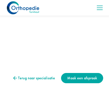
Hand & pols
Carpale tunnel syndroom
Het carpal tunnel syndroom is een aandoening waarbij de
vingers in de hand kunnen slapen. Lees alles over
symptomen, onderzoeken en de behandeling.
Terug naar specialisatie
Maak een afspraak