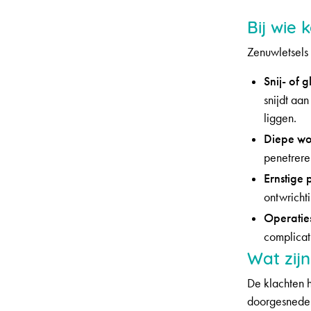
Bij wie 
Zenuwletsels 
Snij- of
snijdt aa
liggen.
Diepe wo
penetrere
Ernstige 
ontwricht
Operatie
complicati
Wat zij
De klachten 
doorgesneden