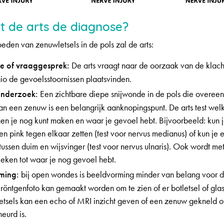
lt de arts de diagnose?
eden van zenuwletsels in de pols zal de arts:
 of vraaggesprek:
De arts vraagt naar de oorzaak van de klach
io de gevoelsstoornissen plaatsvinden.
 onderzoek:
Een zichtbare diepe snijwonde in de pols die overee
an een zenuw is een belangrijk aanknopingspunt. De arts test wel
n je nog kunt maken en waar je gevoel hebt. Bijvoorbeeld: kun 
en pink tegen elkaar zetten (test voor nervus medianus) of kun je 
ussen duim en wijsvinger (test voor nervus ulnaris). Ook wordt me
keken tot waar je nog gevoel hebt.
ming:
bij open wondes is beeldvorming minder van belang voor d
röntgenfoto kan gemaakt worden om te zien of er botletsel of glasr
letsels kan een echo of MRI inzicht geven of een zenuw gekneld o
eurd is.