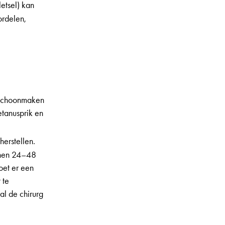
etsel) kan
ordelen,
n schoonmaken
etanusprik en
herstellen.
innen 24–48
oet er een
 te
al de chirurg