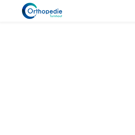
Home
Specialisaties
Hand & pols
Zenuwletsels 
Z
Zenuwletsels in de pol