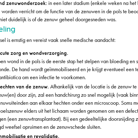
nd zenuwonderzoek:
in een later stadium (enkele weken na het l
orden verricht om de functie van de zenuwen in de pols te beo
 niet duidelijk is of de zenuw geheel doorgesneden was.
ling
el is ernstig en vereist vaak snelle medische aandacht:
Acute zorg en wondverzorging.
pen wond in de pols is de eerste stap het stelpen van bloeding e
nde. De hand wordt geïmmobiliseerd en je krijgt eventueel een t
antibiotica om een infectie te voorkomen.
Hechten van de zenuw.
Afhankelijk van de locatie is de zenuw te 
nuw(en) door zijn, zal een handchirurg zo snel mogelijk (vaak b
enuwuiteinden aan elkaar hechten onder een microscoop. Soms m
voelszenuw elders uit het lichaam worden genomen om een defect
en (een zenuwtransplantaat). Bij een gedeeltelijke doorsnijding z
d weefsel opruimen en de zenuwschede sluiten.
mmobilisatie en revalidatie.