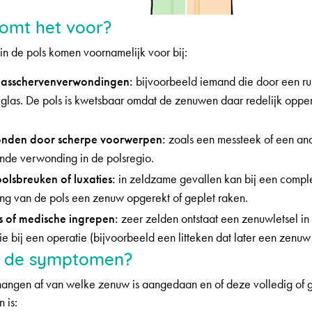
komt het voor?
in de pols komen voornamelijk voor bij:
 glasschervenverwondingen:
bijvoorbeeld iemand die door een rui
n glas. De pols is kwetsbaar omdat de zenuwen daar redelijk oppe
nden door scherpe voorwerpen:
zoals een messteek of een an
nde verwonding in de polsregio.
polsbreuken of luxaties:
in zeldzame gevallen kan bij een compl
ing van de pols een zenuw opgerekt of geplet raken.
s of medische ingrepen:
zeer zelden ontstaat een zenuwletsel in 
e bij een operatie (bijvoorbeeld een litteken dat later een zenuw 
n de symptomen?
hangen af van welke zenuw is aangedaan en of deze volledig of g
 is: