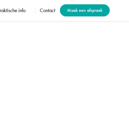
raktische info
Contact
Maak een afspraak
ls
 pols worden onderzocht