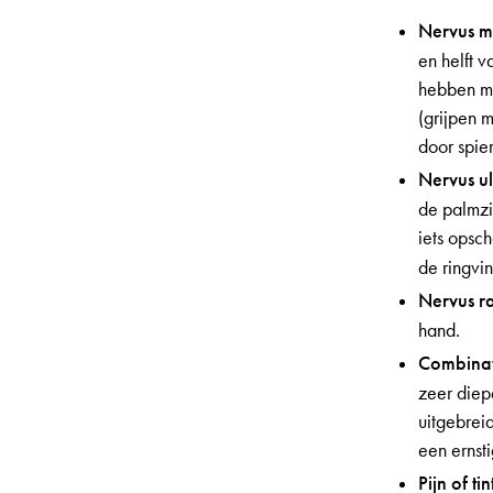
Nervus me
en helft 
hebben me
(grijpen 
door spier
Nervus uln
de palmzij
iets opsc
de ringvi
Nervus ra
hand.
Combinat
zeer diep
uitgebreid
een ernsti
Pijn of ti