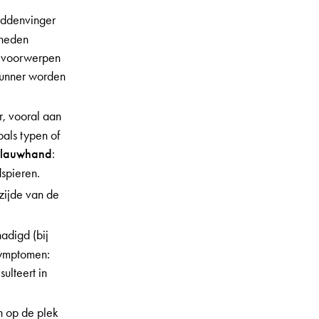
middenvinger
kheden
e voorwerpen
 dunner worden
r, vooral aan
oals typen of
klauwhand
:
dspieren.
mzijde van de
adigd (bij
symptomen:
ulteert in
en op de plek