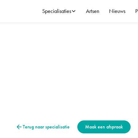
Specialisaties
Artsen
Nieuws
P
in de pols
Hand & pols
enuwletsels in de po
s geven pijn, tintelingen en krachtsverlies. Lees hoe zenuwletsels
en behandeld.
Terug naar specialisatie
Maak een afspraak