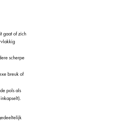
t gaat of zich
rvlakkig
dere scherpe
exe breuk of
de pols als
inkapselt).
edeeltelijk