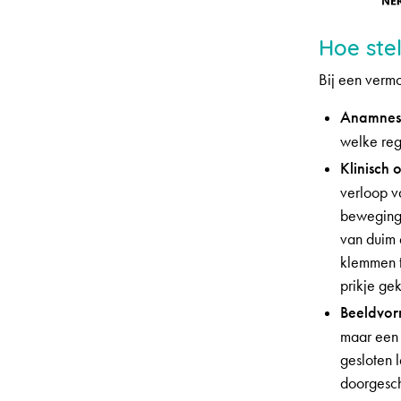
Hoe ste
Bij een vermo
Anamnese
welke reg
Klinisch
verloop v
beweginge
van duim 
klemmen t
prikje ge
Beeldvor
maar een 
gesloten 
doorgesch