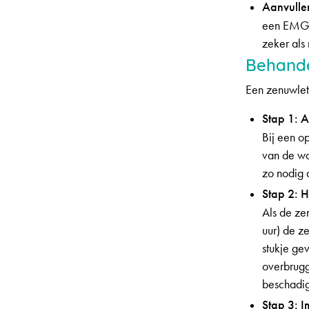
Aanvulle
een EMG w
zeker als
Behande
Een zenuwlets
Stap 1: 
Bij een o
van de wo
zo nodig 
Stap 2: 
Als de ze
uur) de z
stukje ge
overbrugg
beschadig
Stap 3: I