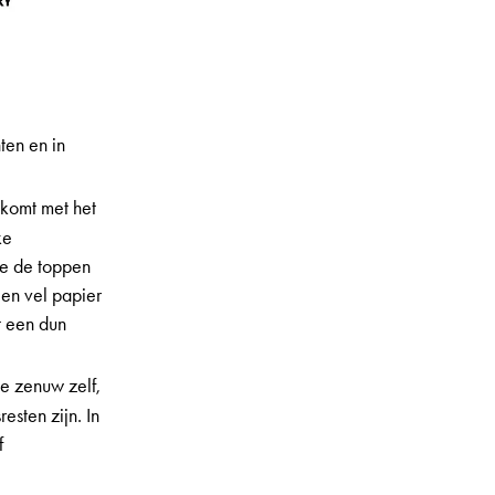
ten en in
nkomt met het
ke
je de toppen
een vel papier
t een dun
e zenuw zelf,
esten zijn. In
f