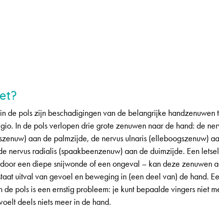
et?
 in de pols zijn beschadigingen van de belangrijke handzenuwen 
gio. In de pols verlopen drie grote zenuwen naar de hand: de ne
zenuw) aan de palmzijde, de nervus ulnaris (elleboogszenuw) a
de nervus radialis (spaakbeenzenuw) aan de duimzijde. Een letsel
 door een diepe snijwonde of een ongeval – kan deze zenuwen a
taat uitval van gevoel en beweging in (een deel van) de hand. E
n de pols is een ernstig probleem: je kunt bepaalde vingers niet 
oelt deels niets meer in de hand.