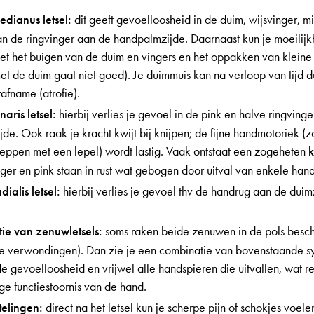
dianus letsel:
dit geeft gevoelloosheid in de duim, wijsvinger, 
van de ringvinger aan de handpalmzijde. Daarnaast kun je moeilij
t het buigen van de duim en vingers en het oppakken van klein
met de duim gaat niet goed). Je duimmuis kan na verloop van tijd
afname (atrofie).
aris letsel:
hierbij verlies je gevoel in de pink en halve ringvinge
de. Ook raak je kracht kwijt bij knijpen; de fijne handmotoriek (z
heppen met een lepel) wordt lastig. Vaak ontstaat een zogeheten
nger en pink staan in rust wat gebogen door uitval van enkele han
dialis letsel:
hierbij verlies je gevoel thv de handrug aan de dui
ie van zenuwletsels:
soms raken beide zenuwen in de pols besch
e verwondingen). Dan zie je een combinatie van bovenstaande 
e gevoelloosheid en vrijwel alle handspieren die uitvallen, wat res
ge functiestoornis van de hand.
ntelingen:
direct na het letsel kun je scherpe pijn of schokjes voel