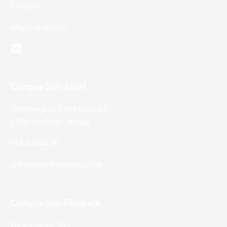
Contact
Afspraak maken
Campus Sint-Jozef
Steenweg op Merksplas 44
2300 Turnhout - België
014 44 44 30
orthopedie@azturnhout.be
Campus Sint-Elisabeth
Rubensstraat 166