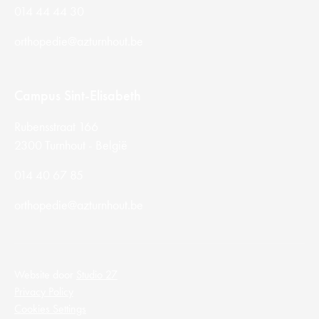
014 44 44 30
orthopedie@azturnhout.be
Campus Sint-Elisabeth
Rubensstraat 166
2300 Turnhout - België
014 40 67 85
orthopedie@azturnhout.be
Website door
Studio 27
Privacy Policy
Cookies Settings