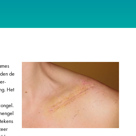
dames
rden de
er-
ng. Het
congel.
onengel
ttekens
zeer