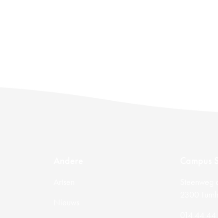
Andere
Campus S
Artsen
Steenweg 
2300 Turnh
Nieuws
014 44 44