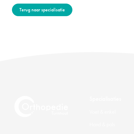
Terug naar specialisatie
Specialisaties
Voet & enkel
Hand & pols