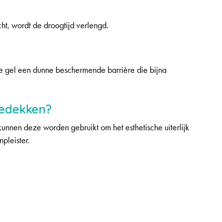
t, wordt de droogtijd verlengd.
e gel een dunne beschermende barrière die bijna
bedekken?
nen deze worden gebruikt om het esthetische uiterlijk
npleister.