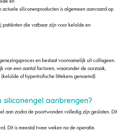
oïde en
an actuele siliconenproducten is algemeen aanvaard op
 patiënten die vatbaar zijn voor keloïde en
genezingsproces en bestaat voornamelijk uit collageen.
ijk van een aantal factoren, waaronder de oorzaak,
 (keloïde of hypertrofische littekens genoemd)
n siliconengel aanbrengen?
gel aan zodra de poortwonden volledig zijn gesloten. Dit
erd. Dit is meestal twee weken na de operatie.