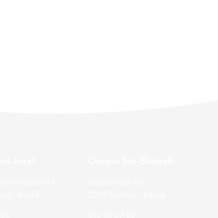
int-Jozef
Campus Sint-Elisabeth
op Merksplas 44
Rubensstraat 166
out - België
2300 Turnhout - België
 30
014 40 67 85