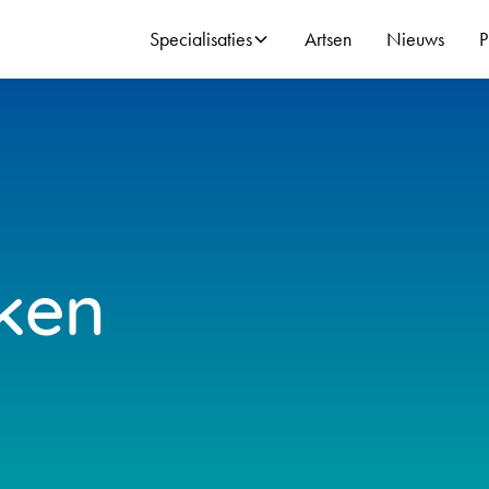
Specialisaties
Artsen
Nieuws
P
eken